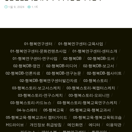
1월 9, 2024
1.1K
01-행복연구센터
01-행복연구센터-교육사업
01-행복연구센터-문화컨텐츠사업
01-행복연구센터-센터소개
01-행복연구센터-연구사업
02-행복DB
02-행복DB-도서
02-행복DB-명언
02-행복DB-미디어
02-행복DB-보고서
02-행복DB-언론자료
02-행복DB-연구논문
02-행복DB-웹사이트
02-행복DB-행복연구센터발간자료
03-행복스토리
03-행복스토리-보고서스케치
03-행복스토리-북챕터스케치
03-행복스토리-연구스케치
03-행복스토리-오피니언
03-행복스토리-카드뉴스
03-행복스토리-행복교육연구스케치
04-뉴스레터
05-행복교육
05-행복교육-행복교과서
05-행복교육-행복교과서 챕터가이드
05-행복교육-행복교육워크숍
H드라이브
개인정보 취급방침
메인화면
에디터
이용약관
카드뉴스
페이스북
행복연구센터
회원가입