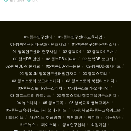
1월 9, 2024
1.1K
01-행복연구센터
01-행복연구센터-교육사업
01-행복연구센터-문화컨텐츠사업
01-행복연구센터-센터소개
01-행복연구센터-연구사업
02-행복DB
02-행복DB-도서
02-행복DB-명언
02-행복DB-미디어
02-행복DB-보고서
02-행복DB-언론자료
02-행복DB-연구논문
02-행복DB-웹사이트
02-행복DB-행복연구센터발간자료
03-행복스토리
03-행복스토리-보고서스케치
03-행복스토리-북챕터스케치
03-행복스토리-연구스케치
03-행복스토리-오피니언
03-행복스토리-카드뉴스
03-행복스토리-행복교육연구스케치
04-뉴스레터
05-행복교육
05-행복교육-행복교과서
05-행복교육-행복교과서 챕터가이드
05-행복교육-행복교육워크숍
H드라이브
개인정보 취급방침
메인화면
에디터
이용약관
카드뉴스
페이스북
행복연구센터
회원가입