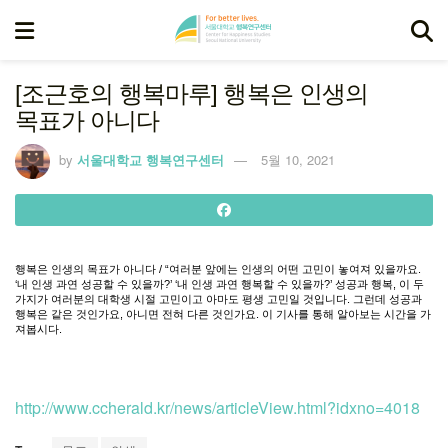
[조근호의 행복마루] 행복은 인생의
목표가 아니다
by
서울대학교 행복연구센터
5월 10, 2021
행복은
인생의
목표가
아니다
/ “
여러분
앞에는
인생의
어떤
고민이
놓여져
있을까요
.
‘
내
인생
과연
성공할
수
있을까
?’ ‘
내
인생
과연
행복할
수
있을까
?’
성공과
행복
,
이
두
가지가
여러분의
대학생
시절
고민이고
아마도
평생
고민일
것입니다
.
그런데
성공과
행복은
같은
것인가요
,
아니면
전혀
다른
것인가요
.
이
기사를
통해
알아보는
시간을
가
져봅시다
.
http://www.ccherald.kr/news/articleView.html?idxno=4018