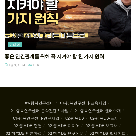
미디어
좋은 인간관계를 위해 꼭 지켜야 할 한 가지 원칙
1월 9, 2024
1.1K
01-행복연구센터
01-행복연구센터-교육사업
01-행복연구센터-문화컨텐츠사업
01-행복연구센터-센터소개
01-행복연구센터-연구사업
02-행복DB
02-행복DB-도서
02-행복DB-명언
02-행복DB-미디어
02-행복DB-보고서
02-행복DB-언론자료
02-행복DB-연구논문
02-행복DB-웹사이트