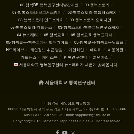
02-행복DB-행복연구센터발간자료
03-행복스토리
03-행복스토리-보고서스케치
03-행복스토리-북챕터스케치
03-행복스토리-연구스케치
03-행복스토리-오피니언
03-행복스토리-카드뉴스
03-행복스토리-행복교육연구스케치
04-뉴스레터
05-행복교육
05-행복교육-행복교과서
05-행복교육-행복교과서 챕터가이드
05-행복교육-행복교육워크숍
H드라이브
개인정보 취급방침
메인화면
에디터
이용약관
카드뉴스
페이스북
행복연구센터
회원가입
서울대학교 행복연구센터 뉴스레터가 새롭게 찾아옵니다.
서울대학교 행복연구센터
이용약관
|
개인정보 취급방침
08826 서울특별시 관악구 관악로 1 서울대학교 220동 643호 TEL: 02-880-
6391 FAX: 02-877-6391 Email: happiness@snu.ac.kr
Copyright@2016 Center for Happiness Studies. All rights reserved.