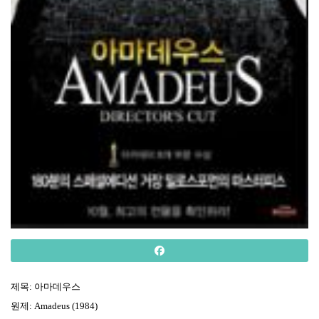
제목
:
아마데우스
원제
: Amadeus (1984)