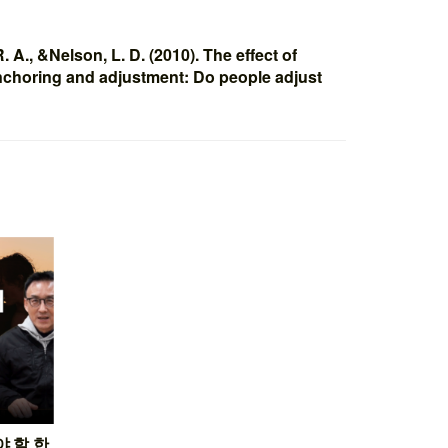
 A., &Nelson, L. D. (2010). The effect of
nchoring and adjustment: Do people adjust
 할 한