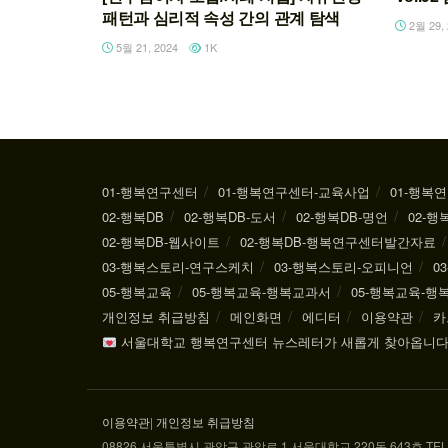
패턴과 심리적 속성 간의 관계 탐색
2월 29, 
5월 21, 2024
1K
01-행복연구센터
01-행복연구센터-교육사업
01-행복
02-행복DB
02-행복DB-도서
02-행복DB-명언
02-행
02-행복DB-웹사이트
02-행복DB-행복연구센터발간자료
03-행복스토리-연구스케치
03-행복스토리-오피니언
0
05-행복교육
05-행복교육-행복교과서
05-행복교육-
개인정보 취급방침
메인화면
에디터
이용약관
카
서울대학교 행복연구센터 뉴스레터가 새롭게 찾아옵니다
이용약관
|
개인정보 취급방침
08826 서울특별시 관악구 관악로 1 서울대학교 220동 643호 TEL: 02-880