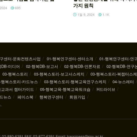
가지 원칙
2024
695
1월 9, 2024
1.1K
연구센터-문화컨텐츠사업
01-행복연구센터-센터소개
01-행복연구센터-연
복DB-미디어
02-행복DB-보고서
02-행복DB-언론자료
02-행복DB-연구
03-행복스토리
03-행복스토리-보고서스케치
03-행복스토리-북챕터스
3-행복스토리-카드뉴스
03-행복스토리-행복교육연구스케치
04-뉴스레터
행복교과서 챕터가이드
05-행복교육-행복교육워크숍
H드라이브
드뉴스
페이스북
행복연구센터
회원가입
.
-6391 FAX: 02-877-6391 Email: happiness@snu.ac.kr