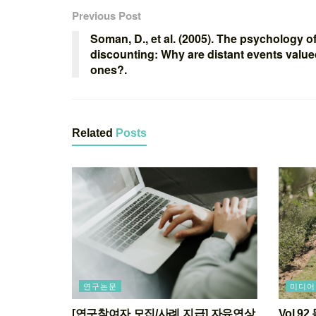
Previous Post
Soman, D., et al. (2005). The psychology o
discounting: Why are distant events valued
ones?.
Related
Posts
연구논문
미디어
[연구참여자 모집/사례 지급] 자유연상
Vol.