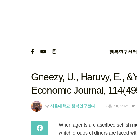
행복연구센터
Gneezy, U., Haruvy, E., &Yaf
Economic Journal, 114(49
by
서울대학교 행복연구센터
5월 10, 2021
in
When agents are ascribed selfish mot
which groups of diners are faced with