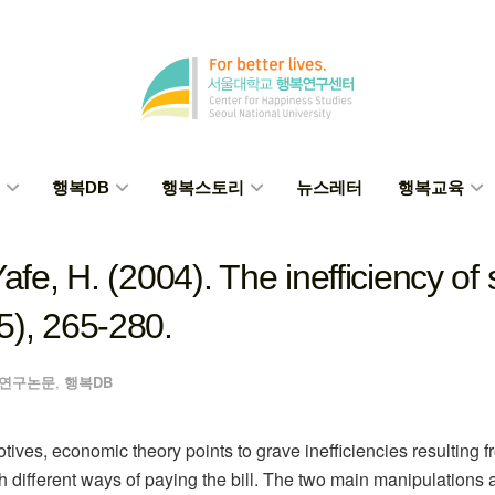
행복DB
행복스토리
뉴스레터
행복교육
e, H. (2004). The inefficiency of sp
5), 265-280.
연구논문
,
행복DB
ives, economic theory points to grave inefficiencies resulting fr
 different ways of paying the bill. The two main manipulations a