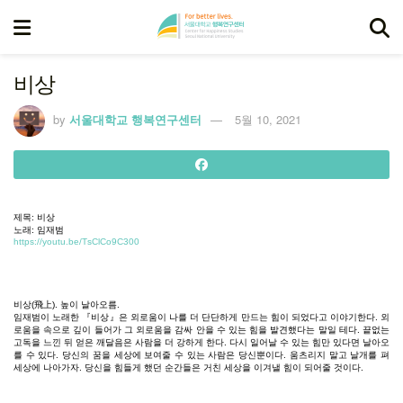
비상
by
서울대학교 행복연구센터
5월 10, 2021
제목
:
비상
노래
:
임재범
https://youtu.be/TsClCo9C300
비상
(
飛上
).
높이
날아오름
.
임재범이
노래한
『
비상』은
외로움이
나를
더
단단하게
만드는
힘이
되었다고
이야기한다
.
외
로움을
속으로
깊이
들어가
그
외로움을
감싸
안을
수
있는
힘을
발견했다는
말일
테다
.
끝없는
고독을
느낀
뒤
얻은
깨달음은
사람을
더
강하게
한다
.
다시
일어날
수
있는
힘만
있다면
날아오
를
수
있다
.
당신의
꿈을
세상에
보여줄
수
있는
사람은
당신뿐이다
.
움츠리지
말고
날개를
펴
세상에
나아가자
.
당신을
힘들게
했던
순간들은
거친
세상을
이겨낼
힘이
되어줄
것이다
.