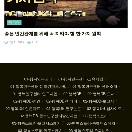
미디어
좋은 인간관계를 위해 꼭 지켜야 할 한 가지 원칙
1월 9, 2024
1.1K
01-행복연구센터
01-행복연구센터-교육사업
01-행복연구센터-문화컨텐츠사업
01-행복연구센터-센터소개
01-행복연구센터-연구사업
02-행복DB
02-행복DB-도서
02-행복DB-명언
02-행복DB-미디어
02-행복DB-보고서
02-행복DB-언론자료
02-행복DB-연구논문
02-행복DB-웹사이트
02-행복DB-행복연구센터발간자료
03-행복스토리
03-행복스토리-보고서스케치
03-행복스토리-북챕터스케치
03-행복스토리-연구스케치
03-행복스토리-오피니언